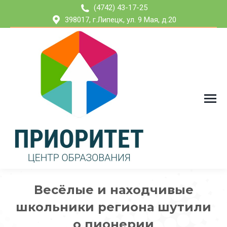
(4742) 43-17-25
398017, г.Липецк, ул. 9 Мая, д.20
Весёлые и находчивые
школьники региона шутили
о пионерии