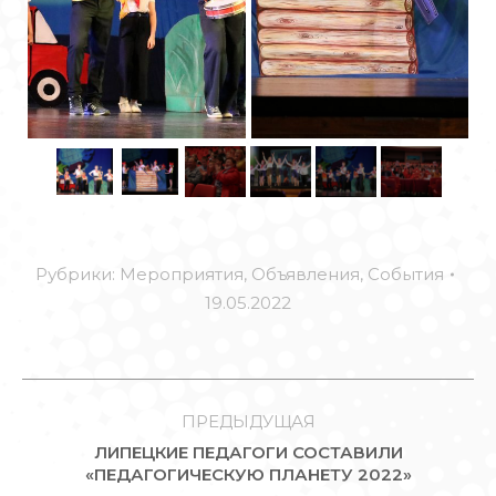
Рубрики:
Мероприятия
,
Объявления
,
События
19.05.2022
НАВИГАЦИЯ
ПО
ПРЕДЫДУЩАЯ
ЛИПЕЦКИЕ ПЕДАГОГИ СОСТАВИЛИ
ЗАПИСЯМ
Предыдущая
«ПЕДАГОГИЧЕСКУЮ ПЛАНЕТУ 2022»
запись: