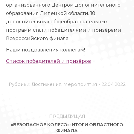
организованного Центром дополнительного
образования Липецкой области. 18
дополнительных общеобразовательных
программ стали победителями и призёрами
Всероссийского финала.
Наши поздравления коллегам!
Список победителей и призёров
Рубрики:
Достижения
,
Мероприятия
22.04.2022
НАВИГАЦИЯ
ПО
ПРЕДЫДУЩАЯ
«БЕЗОПАСНОЕ КОЛЕСО»: ИТОГИ ОБЛАСТНОГО
ЗАПИСЯМ
Предыдущая
ФИНАЛА