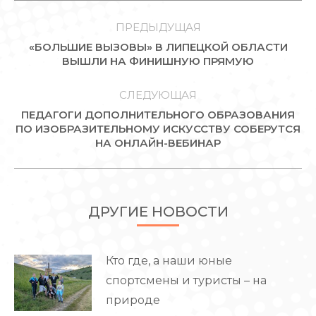
НАВИГАЦИЯ
ПО
ПРЕДЫДУЩАЯ
«БОЛЬШИЕ ВЫЗОВЫ» В ЛИПЕЦКОЙ ОБЛАСТИ
ЗАПИСЯМ
Предыдущая
ВЫШЛИ НА ФИНИШНУЮ ПРЯМУЮ
запись:
СЛЕДУЮЩАЯ
ПЕДАГОГИ ДОПОЛНИТЕЛЬНОГО ОБРАЗОВАНИЯ
Следующая
ПО ИЗОБРАЗИТЕЛЬНОМУ ИСКУССТВУ СОБЕРУТСЯ
НА ОНЛАЙН-ВЕБИНАР
запись:
ДРУГИЕ НОВОСТИ
Кто где, а наши юные
спортсмены и туристы – на
природе