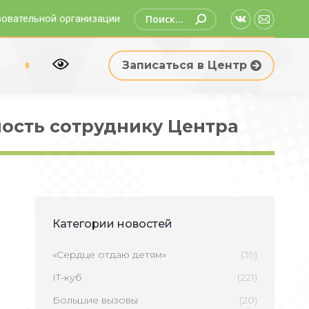
Поиск:
зовательной организации
Страница
Страни
Вконтакте
Email
р
Записаться в Центр
открываетс
открыв
в
в
новом
новом
ность сотруднику Центра
окне
окне
Категории новостей
«Сердце отдаю детям»
(39)
IT-куб
(221)
Большие вызовы
(20)