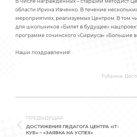
В числе награждённых – старший методист Ц
области Ирина Ивченко. В течение нескольких
мероприятиях, реализуемых Центром. В том
для школьников «Билет в будущее» нацпроек
программе сочинского «Сириуса» «Большие в
Наши поздравления!
Рубрика:
Дост
НАВИГАЦИЯ
ПО
ЗАПИСЯМ
ПРЕДЫДУЩАЯ
ДОСТИЖЕНИЯ ПЕДАГОГА ЦЕНТРА «IT-
Предыдущая
КУБ» – «ЗАЯВКА НА УСПЕХ»