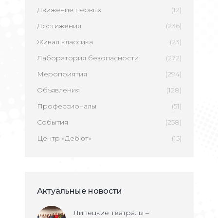
Движение первых
(12)
Достижения
(236)
Живая классика
(23)
Лаборатория безопасности
(272)
Мероприятия
(294)
Объявления
(128)
Профессионалы
(51)
События
(258)
Центр «Дебют»
(15)
Актуальные новости
Липецкие театралы –