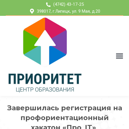
(4742) 43-17-25
398017, г.Липецк, ул. 9 Мая, д.20
Завершилась регистрация на
профориентационный
хакатон «Про_IT»