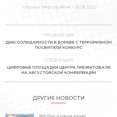
Рубрика:
Мероприятия
23.08.2022
НАВИГАЦИЯ
ПО
ПРЕДЫДУЩАЯ
ДНЮ СОЛИДАРНОСТИ В БОРЬБЕ С ТЕРРОРИЗМОМ
ЗАПИСЯМ
Предыдущая
ПОСВЯТИЛИ КОНКУРС
запись:
СЛЕДУЮЩАЯ
ЦИФРОВЫЕ ПЛОЩАДКИ ЦЕНТРА ПРЕЗЕНТОВАЛИ
Следующая
НА АВГУСТОВСКОЙ КОНФЕРЕНЦИИ
запись:
ДРУГИЕ НОВОСТИ
Кто где, а наши юные