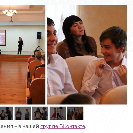
ения – в нашей
группе ВКонтакте
.