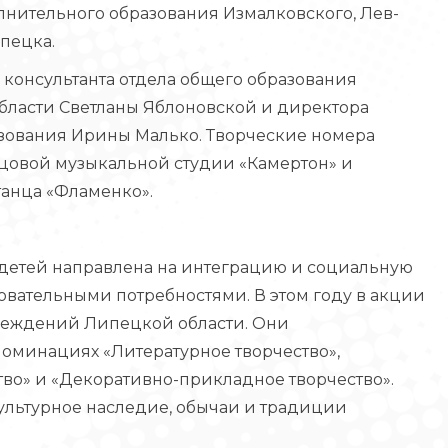
лнительного образования Измалковского, Лев-
ипецка.
 консультанта отдела общего образования
бласти Светланы Яблоновской и директора
зования Ирины Малько. Творческие номера
цовой музыкальной студии «Камертон» и
танца «Фламенко».
 детей направлена на интеграцию и социальную
овательными потребностями. В этом году в акции
чреждений Липецкой области. Они
номинациях «Литературное творчество»,
тво» и «Декоративно-прикладное творчество».
«Культурное наследие, обычаи и традиции