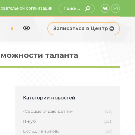
Поиск:
зовательной организации
Страница
Страни
Вконтакте
Email
р
Записаться в Центр
открываетс
открыв
в
в
новом
новом
зможности таланта
окне
окне
Категории новостей
«Сердце отдаю детям»
(39)
IT-куб
(221)
Большие вызовы
(20)