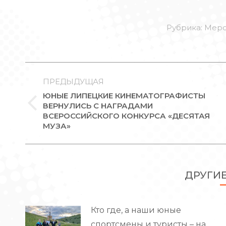
Рубрика:
Меро
НАВИГАЦИЯ
ПО
ПРЕДЫДУЩАЯ
ЮНЫЕ ЛИПЕЦКИЕ КИНЕМАТОГРАФИСТЫ
ЗАПИСЯМ
ВЕРНУЛИСЬ С НАГРАДАМИ
Предыдущая
ВСЕРОССИЙСКОГО КОНКУРСА «ДЕСЯТАЯ
запись:
МУЗА»
ДРУГИ
Кто где, а наши юные
спортсмены и туристы – на