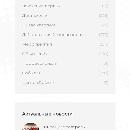
Движение первых
(12)
Достижения
(236)
Живая классика
(23)
Лаборатория безопасности
(272)
Мероприятия
(294)
Объявления
(128)
Профессионалы
(51)
События
(258)
Центр «Дебют»
(15)
Актуальные новости
Липецкие театралы –