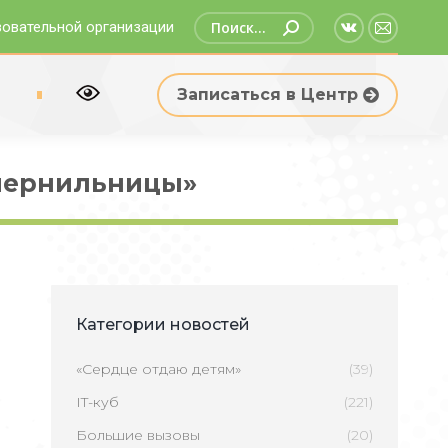
Поиск:
зовательной организации
Страница
Страни
Вконтакте
Email
р
Записаться в Центр
открываетс
открыв
в
в
новом
новом
чернильницы»
окне
окне
Категории новостей
«Сердце отдаю детям»
(39)
IT-куб
(221)
Большие вызовы
(20)