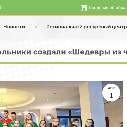
0
Сведения об обра
Новости
Региональный ресурсный цент
ольники создали «Шедевры из 
АПР
1