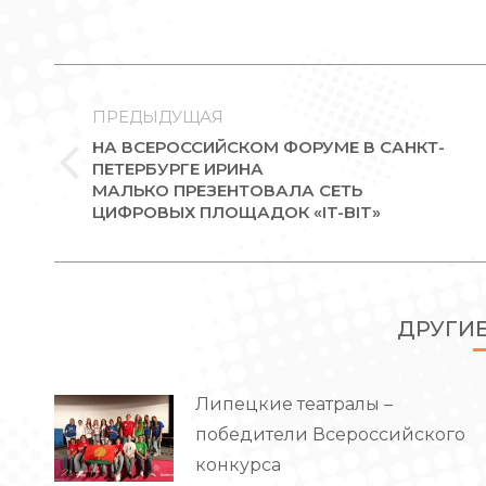
НАВИГАЦИЯ
ПО
ПРЕДЫДУЩАЯ
ЗАПИСЯМ
НА ВСЕРОССИЙСКОМ ФОРУМЕ В САНКТ-
ПЕТЕРБУРГЕ ИРИНА
Предыдущая
МАЛЬКО ПРЕЗЕНТОВАЛА СЕТЬ
запись:
ЦИФРОВЫХ ПЛОЩАДОК «IT-BIT»
ДРУГИ
Липецкие театралы –
победители Всероссийского
конкурса