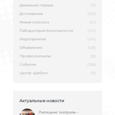
Движение первых
(12)
Достижения
(236)
Живая классика
(23)
Лаборатория безопасности
(272)
Мероприятия
(294)
Объявления
(128)
Профессионалы
(51)
События
(258)
Центр «Дебют»
(15)
Актуальные новости
Липецкие театралы –