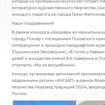
которые на протяжении многих лет готовят п
литературно-художественного творчества «Ш
молодого педагога из города Грязи Желтиков
Наши поздравления!
В рамках конкурса «Шедевры из чернильницы
городу Пскову с посещением Псковского кре
литературном и природно-ландшафтном музее
(Пушкинский Заповедник), «В гостях у Кавер
детей и юношества имени В.А. Каверина и Пс
спектакль «Мы не волшебники».
Конкурс организован автономной некоммерче
одарёнными детьми «ИНСАЙТ» в рамках Всеро
творчества «Хоровод традиций 2024», входя
России.