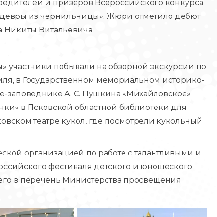
обедителей и призеров Всероссийского конкурса
едевры из чернильницы». Жюри отметило дебют
а Никиты Витальевича.
» участники побывали на обзорной экскурсии по
мля, в Государственном мемориальном историко-
-заповеднике А. С. Пушкина «Михайловское»
инки» в Псковской областной библиотеки для
ковском театре кукол, где посмотрели кукольный
ской организацией по работе с талантливыми и
ссийского фестиваля детского и юношеского
щего в перечень Министерства просвещения