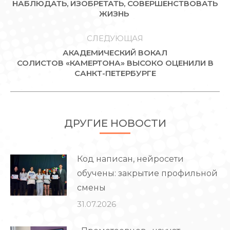
НАБЛЮДАТЬ, ИЗОБРЕТАТЬ, СОВЕРШЕНСТВОВАТЬ
ЗАПИСЯМ
Предыдущая
ЖИЗНЬ
запись:
СЛЕДУЮЩАЯ
АКАДЕМИЧЕСКИЙ ВОКАЛ
Следующая
СОЛИСТОВ «КАМЕРТОНА» ВЫСОКО ОЦЕНИЛИ В
САНКТ-ПЕТЕРБУРГЕ
запись:
ДРУГИЕ НОВОСТИ
Код написан, нейросети
обучены: закрытие профильной
смены
31.07.2026