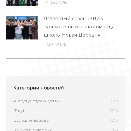
14.05.2026
Четвёртый сезон «КВИЗ-
турнира» выиграла команда
школы Новая Деревня
17.04.2026
Категории новостей
«Сердце отдаю детям»
(39)
IT-куб
(222)
Большие вызовы
(20)
Движение первых
(12)