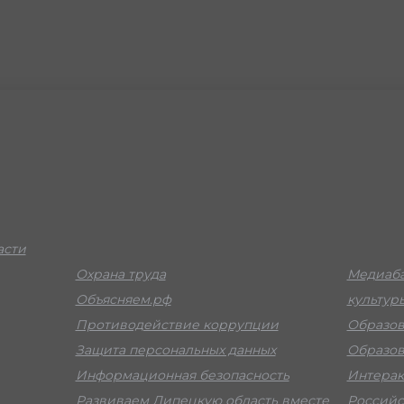
асти
Охрана труда
Медиаба
Объясняем.рф
культур
Противодействие коррупции
Образов
Защита персональных данных
Образов
Информационная безопасность
Интерак
Развиваем Липецкую область вместе
Российс