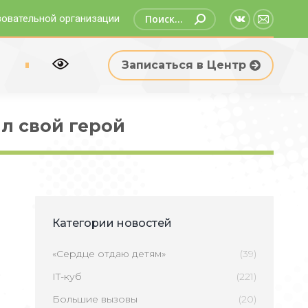
Поиск:
зовательной организации
Страница
Страни
Вконтакте
Email
р
Записаться в Центр
открываетс
открыв
в
в
новом
новом
ыл свой герой
окне
окне
Категории новостей
«Сердце отдаю детям»
(39)
IT-куб
(221)
Большие вызовы
(20)