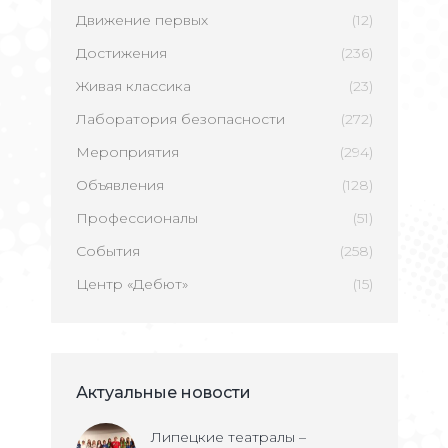
Движение первых
(12)
Достижения
(236)
Живая классика
(23)
Лаборатория безопасности
(272)
Мероприятия
(294)
Объявления
(128)
Профессионалы
(51)
События
(258)
Центр «Дебют»
(15)
Актуальные новости
Липецкие театралы –