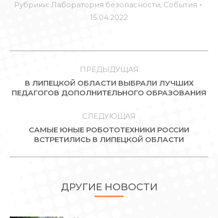
Рубрики:
Лаборатория безопасности
,
События
15.04.2022
НАВИГАЦИЯ
ПО
ПРЕДЫДУЩАЯ
В ЛИПЕЦКОЙ ОБЛАСТИ ВЫБРАЛИ ЛУЧШИХ
ЗАПИСЯМ
Предыдущая
ПЕДАГОГОВ ДОПОЛНИТЕЛЬНОГО ОБРАЗОВАНИЯ
запись:
СЛЕДУЮЩАЯ
САМЫЕ ЮНЫЕ РОБОТОТЕХНИКИ РОССИИ
Следующая
ВСТРЕТИЛИСЬ В ЛИПЕЦКОЙ ОБЛАСТИ
запись:
ДРУГИЕ НОВОСТИ