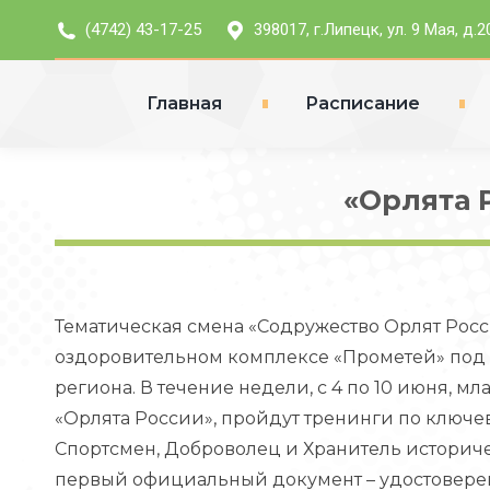
(4742) 43-17-25
398017, г.Липецк, ул. 9 Мая, д.2
Главная
Расписание
«Орлята 
Тематическая смена «Содружество Орлят Росс
оздоровительном комплексе «Прометей» под 
региона. В течение недели, с 4 по 10 июня,
«Орлята России», пройдут тренинги по ключев
Спортсмен, Доброволец и Хранитель историче
первый официальный документ – удостовере