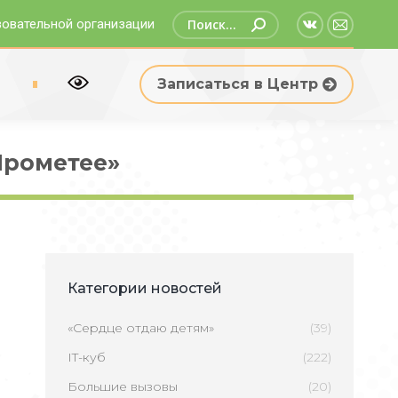
Поиск:
зовательной организации
Страница
Страни
Вконтакте
Email
р
Записаться в Центр
открываетс
открыв
в
в
новом
новом
Прометее»
окне
окне
Категории новостей
«Сердце отдаю детям»
(39)
IT-куб
(222)
Большие вызовы
(20)