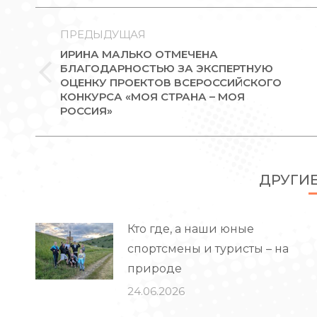
НАВИГАЦИЯ
ПО
ПРЕДЫДУЩАЯ
ИРИНА МАЛЬКО ОТМЕЧЕНА
ЗАПИСЯМ
БЛАГОДАРНОСТЬЮ ЗА ЭКСПЕРТНУЮ
Предыдущая
ОЦЕНКУ ПРОЕКТОВ ВСЕРОССИЙСКОГО
КОНКУРСА «МОЯ СТРАНА – МОЯ
запись:
РОССИЯ»
ДРУГИ
Кто где, а наши юные
спортсмены и туристы – на
природе
24.06.2026