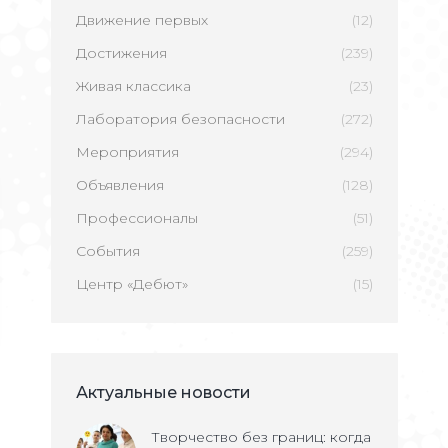
Движение первых
(12)
Достижения
(239)
Живая классика
(23)
Лаборатория безопасности
(272)
Мероприятия
(294)
Объявления
(128)
Профессионалы
(51)
События
(259)
Центр «Дебют»
(15)
Актуальные новости
Творчество без границ: когда