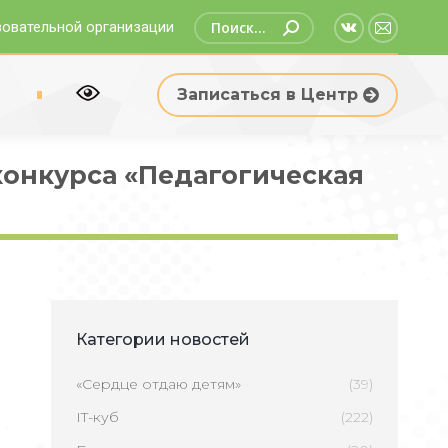
Поиск:
зовательной организации
Страница
Страни
Вконтакте
Email
р
Записаться в Центр
открываетс
открыв
в
в
новом
новом
конкурса «Педагогическая
окне
окне
Категории новостей
«Сердце отдаю детям»
(39)
IT-куб
(222)