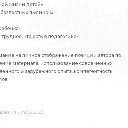
ьной жизни детей»
– безвестных пылинок»
ребенка»
 трудное, что есть в педагогике»
ание на личное отображение позиции автора по
жение материала, использование современных
енного и зарубежного опыта, компетентность
лов.
вления
09.06.2023