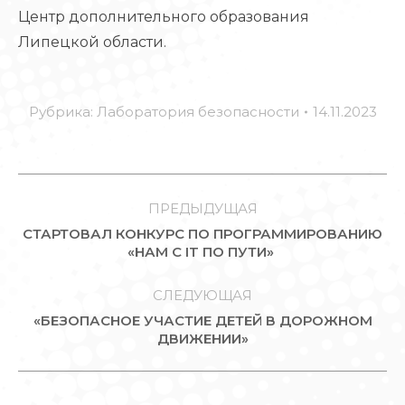
Центр дополнительного образования
Липецкой области.
Рубрика:
Лаборатория безопасности
14.11.2023
НАВИГАЦИЯ
ПО
ПРЕДЫДУЩАЯ
СТАРТОВАЛ КОНКУРС ПО ПРОГРАММИРОВАНИЮ
ЗАПИСЯМ
Предыдущая
«НАМ С IT ПО ПУТИ»
запись:
СЛЕДУЮЩАЯ
«БЕЗОПАСНОЕ УЧАСТИЕ ДЕТЕЙ В ДОРОЖНОМ
Следующая
ДВИЖЕНИИ»
запись: