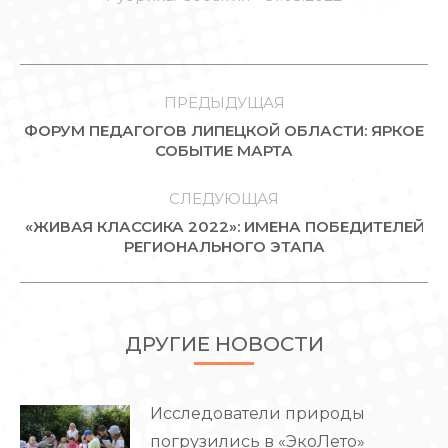
НАВИГАЦИЯ
ПО
ПРЕДЫДУЩАЯ
ФОРУМ ПЕДАГОГОВ ЛИПЕЦКОЙ ОБЛАСТИ: ЯРКОЕ
ЗАПИСЯМ
Предыдущая
СОБЫТИЕ МАРТА
запись:
СЛЕДУЮЩАЯ
«ЖИВАЯ КЛАССИКА 2022»: ИМЕНА ПОБЕДИТЕЛЕЙ
Следующая
РЕГИОНАЛЬНОГО ЭТАПА
запись:
ДРУГИЕ НОВОСТИ
Исследователи природы
погрузились в «ЭкоЛето»