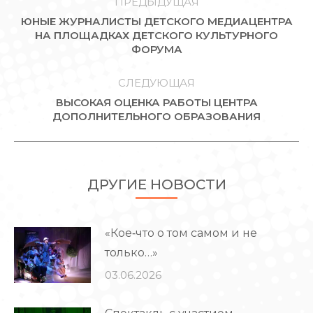
ПО
ПРЕДЫДУЩАЯ
ЮНЫЕ ЖУРНАЛИСТЫ ДЕТСКОГО МЕДИАЦЕНТРА
ЗАПИСЯМ
Предыдущая
НА ПЛОЩАДКАХ ДЕТСКОГО КУЛЬТУРНОГО
ФОРУМА
запись:
СЛЕДУЮЩАЯ
ВЫСОКАЯ ОЦЕНКА РАБОТЫ ЦЕНТРА
Следующая
ДОПОЛНИТЕЛЬНОГО ОБРАЗОВАНИЯ
запись:
ДРУГИЕ НОВОСТИ
«Кое‑что о том самом и не
только…»
03.06.2026