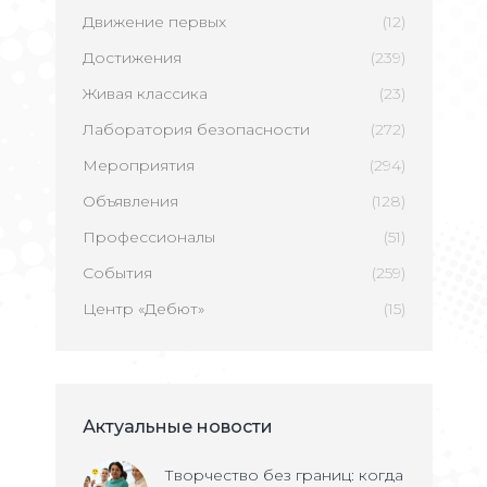
Движение первых
(12)
Достижения
(239)
Живая классика
(23)
Лаборатория безопасности
(272)
Мероприятия
(294)
Объявления
(128)
Профессионалы
(51)
События
(259)
Центр «Дебют»
(15)
Актуальные новости
Творчество без границ: когда