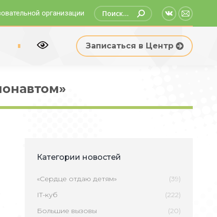
Поиск:
зовательной организации
Страница
Страни
Вконтакте
Email
р
Записаться в Центр
открываетс
открыв
в
в
новом
новом
монавтом»
окне
окне
Категории новостей
«Сердце отдаю детям»
(39)
IT-куб
(222)
Большие вызовы
(20)