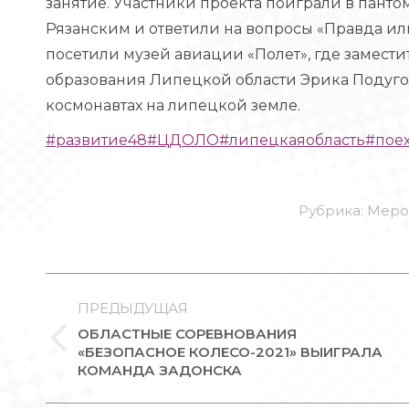
занятие. Участники проекта поиграли в пант
Рязанским и ответили на вопросы «Правда или
посетили музей авиации «Полет», где замест
образования Липецкой области Эрика Подуго
космонавтах на липецкой земле.
#развитие48
#ЦДОЛО
#липецкаяобласть
#пое
Рубрика:
Меро
НАВИГАЦИЯ
ПО
ПРЕДЫДУЩАЯ
ОБЛАСТНЫЕ СОРЕВНОВАНИЯ
ЗАПИСЯМ
Предыдущая
«БЕЗОПАСНОЕ КОЛЕСО-2021» ВЫИГРАЛА
КОМАНДА ЗАДОНСКА
запись: