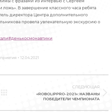
омимы с фразами из интервью с Сергеем
 ложь». В завершение классного часа ребята
итель директора Центра дополнительного
льникова провела увлекательную экскурсию о
хали
#денькосмонавтики
приятия
12.04.2021
СЛЕДУЮЩАЯ
«ROBOLIPPRO-2021»: НАЗВАНЫ
Следующая
ПОБЕДИТЕЛИ ЧЕМПИОНАТА
запись: