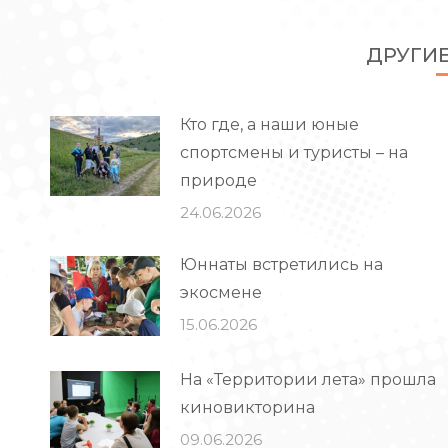
ДРУГИ
Кто где, а наши юные
спортсмены и туристы – на
природе
24.06.2026
Юннаты встретились на
экосмене
15.06.2026
На «Территории лета» прошла
киновикторина
09.06.2026