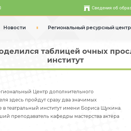
0
Сведения об обра
Новости
Региональный ресурсный цент
оделился таблицей очных прос
институт
 Региональный Центр дополнительного
реля здесь пройдут сразу два значимых
 в театральный институт имени Бориса Щукина.
рший преподаватель кафедры мастерства актёра