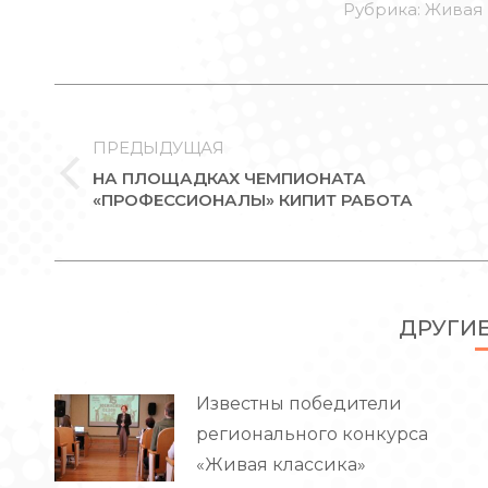
Рубрика:
Живая 
НАВИГАЦИЯ
ПО
ПРЕДЫДУЩАЯ
ЗАПИСЯМ
НА ПЛОЩАДКАХ ЧЕМПИОНАТА
Предыдущая
«ПРОФЕССИОНАЛЫ» КИПИТ РАБОТА
запись:
ДРУГИ
Известны победители
регионального конкурса
«Живая классика»