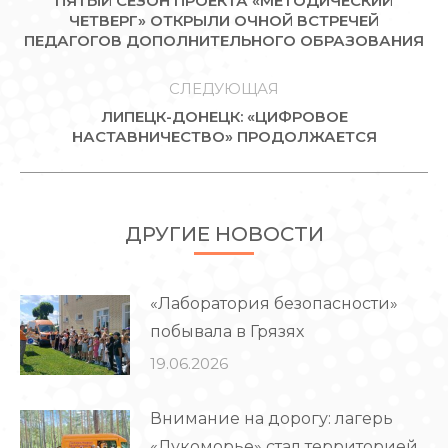
ПЯТЫЙ СЕЗОН ПРОЕКТА «МЕТОДИЧЕСКИЙ
ЗАПИСЯМ
Предыдущая
ЧЕТВЕРГ» ОТКРЫЛИ ОЧНОЙ ВСТРЕЧЕЙ
ПЕДАГОГОВ ДОПОЛНИТЕЛЬНОГО ОБРАЗОВАНИЯ
запись:
СЛЕДУЮЩАЯ
ЛИПЕЦК-ДОНЕЦК: «ЦИФРОВОЕ
Следующая
НАСТАВНИЧЕСТВО» ПРОДОЛЖАЕТСЯ
запись:
ДРУГИЕ НОВОСТИ
«Лаборатория безопасности»
побывала в Грязях
19.06.2026
Внимание на дорогу: лагерь
«Лукоморье» стал территорией