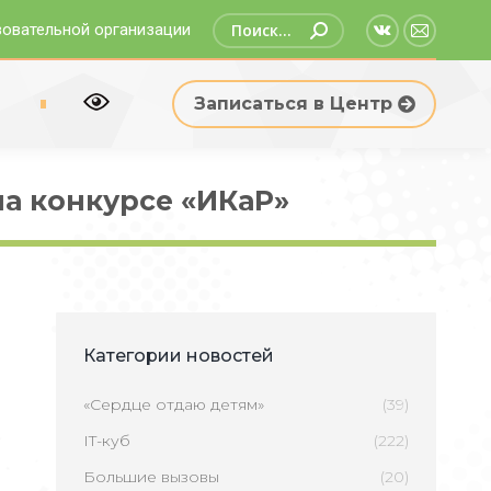
Поиск:
зовательной организации
Страница
Страни
Вконтакте
Email
р
Записаться в Центр
открываетс
открыв
в
в
новом
новом
а конкурсе «ИКаР»
окне
окне
Категории новостей
«Сердце отдаю детям»
(39)
IT-куб
(222)
Большие вызовы
(20)