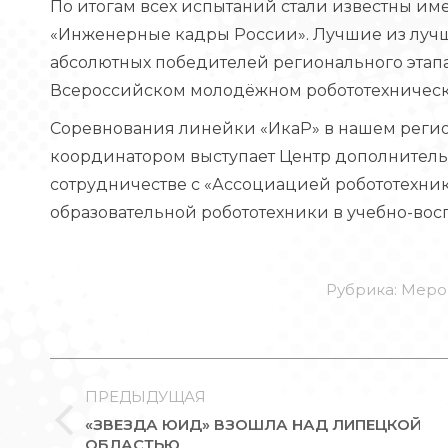
По итогам всех испытаний стали известны и
«Инженерные кадры России». Лучшие из луч
абсолютных победителей регионального этап
Всероссийском молодёжном робототехническ
Соревнования линейки «ИкаР» в нашем регион
координатором выступает Центр дополнитель
сотрудничестве с «Ассоциацией робототехни
образовательной робототехники в учебно-вос
Рубрика:
Меро
НАВИГАЦИЯ
ПО
ПРЕДЫДУЩАЯ
«ЗВЕЗДА ЮИД» ВЗОШЛА НАД ЛИПЕЦКОЙ
ЗАПИСЯМ
Предыдущая
ОБЛАСТЬЮ