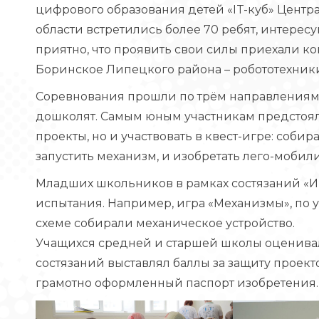
цифрового образования детей «IT-куб» Цент
области встретились более 70 ребят, интере
приятно, что проявить свои силы приехали ко
Боринское Липецкого района – робототехники
Соревнования прошли по трём направлениям.
дошколят. Самым юным участникам предстоял
проекты, но и участвовать в квест-игре: соби
запустить механизм, и изобретать лего-мобил
Младших школьников в рамках состязаний «И
испытания. Например, игра «Механизмы», по 
схеме собирали механическое устройство.
Учащихся средней и старшей школы оценивал
состязаний выставлял баллы за защиту проекто
грамотно оформленный паспорт изобретения.