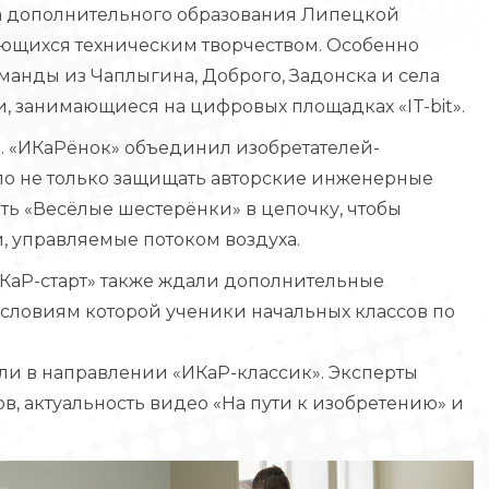
ра дополнительного образования Липецкой
сующихся техническим творчеством. Особенно
манды из Чаплыгина, Доброго, Задонска и села
, занимающиеся на цифровых площадках «IT-bit».
 «ИКаРёнок» объединил изобретателей-
о не только защищать авторские инженерные
рать «Весёлые шестерёнки» в цепочку, чтобы
и, управляемые потоком воздуха.
КаР-старт» также ждали дополнительные
условиям которой ученики начальных классов по
и в направлении «ИКаР-классик». Эксперты
в, актуальность видео «На пути к изобретению» и