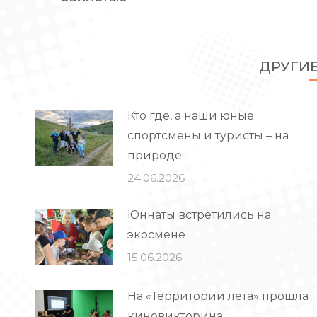
запись:
ДРУГИ
Кто где, а наши юные
спортсмены и туристы – на
природе
24.06.2026
Юннаты встретились на
экосмене
15.06.2026
На «Территории лета» прошла
киновикторина