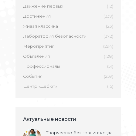
Движение первых
(12)
Достижения
(239)
Живая классика
(23)
Лаборатория безопасности
(272)
Мероприятия
(294)
Объявления
(128)
Профессионалы
(51)
События
(259)
Центр «Дебют»
(15)
Актуальные новости
Творчество без границ: когда