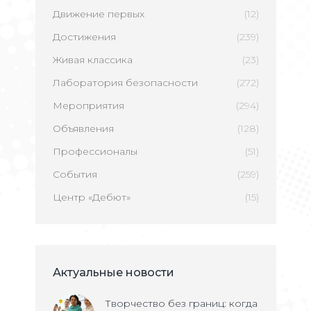
Движение первых
(12)
Достижения
(239)
Живая классика
(23)
Лаборатория безопасности
(272)
Мероприятия
(294)
Объявления
(128)
Профессионалы
(51)
События
(259)
Центр «Дебют»
(15)
Актуальные новости
Творчество без границ: когда