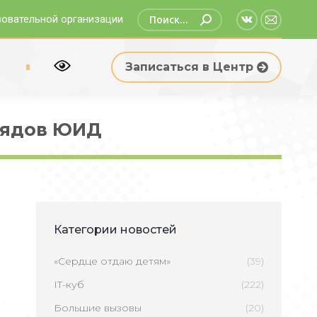
Поиск:
зовательной организации
Страница
Страни
Вконтакте
Email
р
Записаться в Центр
открываетс
открыв
в
в
новом
новом
трядов ЮИД
окне
окне
Категории новостей
«Сердце отдаю детям»
(39)
IT-куб
(222)
Большие вызовы
(20)