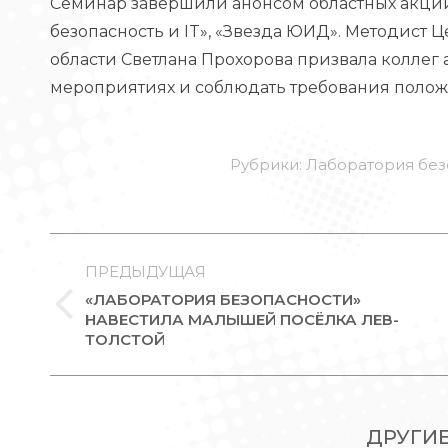
Семинар завершили анонсом областных акци
безопасность и IT», «Звезда ЮИД». Методист
области Светлана Прохорова призвала коллег
мероприятиях и соблюдать требования полож
Рубрики:
Лаборатория без
НАВИГАЦИЯ
ПО
ПРЕДЫДУЩАЯ
«ЛАБОРАТОРИЯ БЕЗОПАСНОСТИ»
ЗАПИСЯМ
Предыдущая
НАВЕСТИЛА МАЛЫШЕЙ ПОСЁЛКА ЛЕВ-
ТОЛСТОЙ
запись:
ДРУГИ