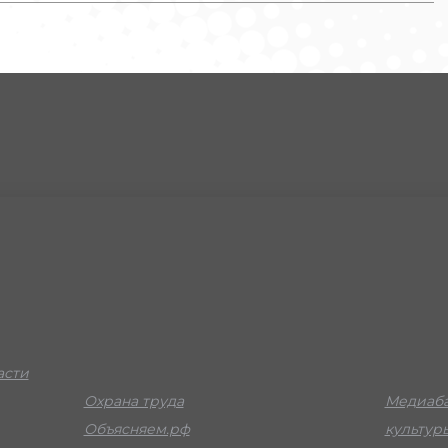
асти
Охрана труда
Медиаба
Объясняем.рф
культур