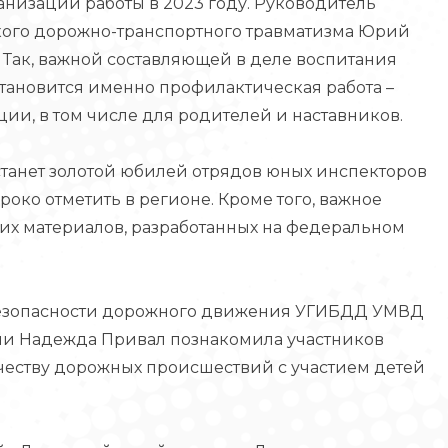
анизации работы в 2023 году. Руководитель
кого дорожно-транспортного травматизма Юрий
 Так, важной составляющей в деле воспитания
тановится именно профилактическая работа –
ции, в том числе для родителей и наставников.
танет золотой юбилей отрядов юных инспекторов
ко отметить в регионе. Кроме того, важное
х материалов, разработанных на федеральном
безопасности дорожного движения УГИБДД УМВД
ии Надежда Привал познакомила участников
честву дорожных происшествий с участием детей