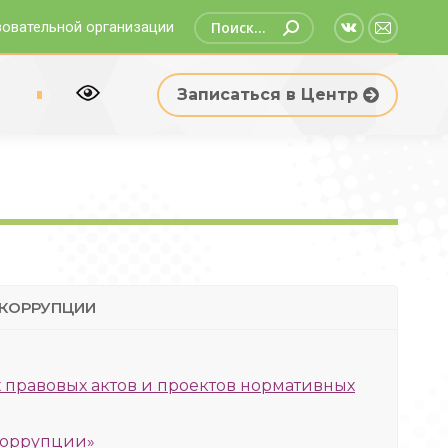
Поиск:
зовательной организации
Страница
Страни
Вконтакте
Email
р
Записаться в Центр
открываетс
открыв
в
в
новом
новом
окне
окне
 КОРРУПЦИИ
 правовых актов и проектов нормативных
 коррупции»