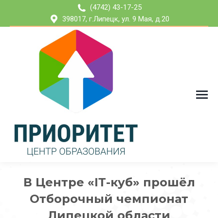
(4742) 43-17-25
398017, г.Липецк, ул. 9 Мая, д.20
В Центре «IТ-куб» прошёл
Отборочный чемпионат
Липецкой области