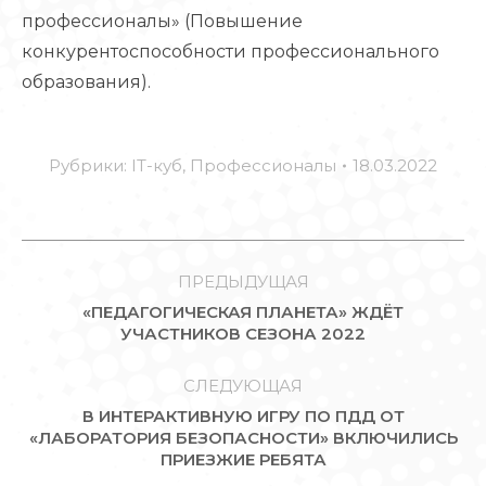
профессионалы» (Повышение
конкурентоспособности профессионального
образования).
Рубрики:
IT-куб
,
Профессионалы
18.03.2022
НАВИГАЦИЯ
ПО
ПРЕДЫДУЩАЯ
«ПЕДАГОГИЧЕСКАЯ ПЛАНЕТА» ЖДЁТ
ЗАПИСЯМ
Предыдущая
УЧАСТНИКОВ СЕЗОНА 2022
запись:
СЛЕДУЮЩАЯ
В ИНТЕРАКТИВНУЮ ИГРУ ПО ПДД ОТ
Следующая
«ЛАБОРАТОРИЯ БЕЗОПАСНОСТИ» ВКЛЮЧИЛИСЬ
ПРИЕЗЖИЕ РЕБЯТА
запись: