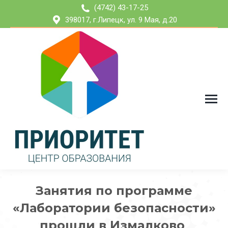
(4742) 43-17-25
398017, г.Липецк, ул. 9 Мая, д.20
Занятия по программе
«Лаборатории безопасности»
прошли в Измалково