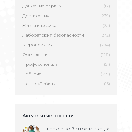
Движение первых
(12)
Достижения
(239)
Живая классика
(23)
Лаборатория безопасности
(272)
Мероприятия
(294)
Объявления
(128)
Профессионалы
(51)
События
(259)
Центр «Дебют»
(15)
Актуальные новости
Творчество без границ: когда