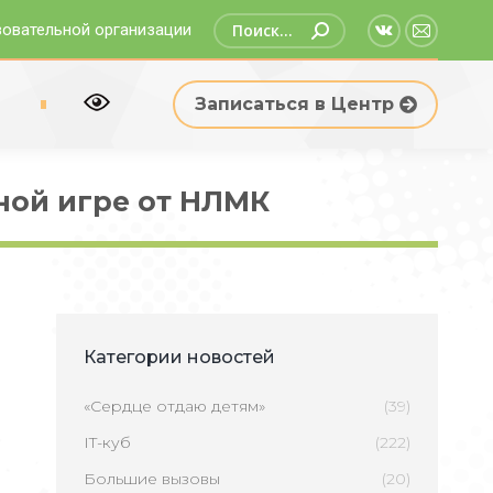
Поиск:
зовательной организации
Страница
Страни
Вконтакте
Email
р
Записаться в Центр
открываетс
открыв
в
в
новом
новом
ной игре от НЛМК
окне
окне
Категории новостей
«Сердце отдаю детям»
(39)
IT-куб
(222)
Большие вызовы
(20)