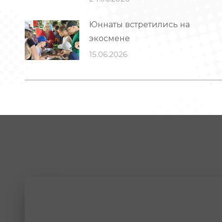
Юннаты встретились на
экосмене
15.06.2026