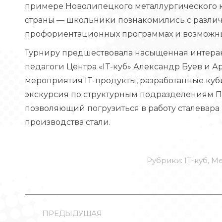
примере Новолипецкого металлургического 
страны — школьники познакомились с разли
профориентационных программах и возможны
Турниру предшествовала насыщенная интерак
педагоги Центра «IT-куб» Александр Буев и А
мероприятия IT-продукты, разработанные куб
экскурсия по структурным подразделениям П
позволяющий погрузиться в работу сталевар
производства стали.
Рубрики:
IT-куб
,
Ме
НАВИГАЦИЯ
ПО
ПРЕДЫДУЩАЯ