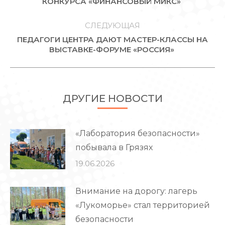
КОНКУРСА «ФИНАНСОВЫЙ МИКС»
запись:
СЛЕДУЮЩАЯ
ПЕДАГОГИ ЦЕНТРА ДАЮТ МАСТЕР-КЛАССЫ НА
Следующая
ВЫСТАВКЕ-ФОРУМЕ «РОССИЯ»
запись:
ДРУГИЕ НОВОСТИ
«Лаборатория безопасности»
побывала в Грязях
19.06.2026
Внимание на дорогу: лагерь
«Лукоморье» стал территорией
безопасности