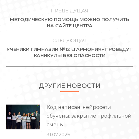
НАВИГАЦИЯ
ПО
ПРЕДЫДУЩАЯ
МЕТОДИЧЕСКУЮ ПОМОЩЬ МОЖНО ПОЛУЧИТЬ
ЗАПИСЯМ
Предыдущая
НА САЙТЕ ЦЕНТРА
запись:
СЛЕДУЮЩАЯ
УЧЕНИКИ ГИМНАЗИИ №12 «ГАРМОНИЯ» ПРОВЕДУТ
Следующая
КАНИКУЛЫ БЕЗ ОПАСНОСТИ
запись:
ДРУГИЕ НОВОСТИ
Код написан, нейросети
обучены: закрытие профильной
смены
31.07.2026