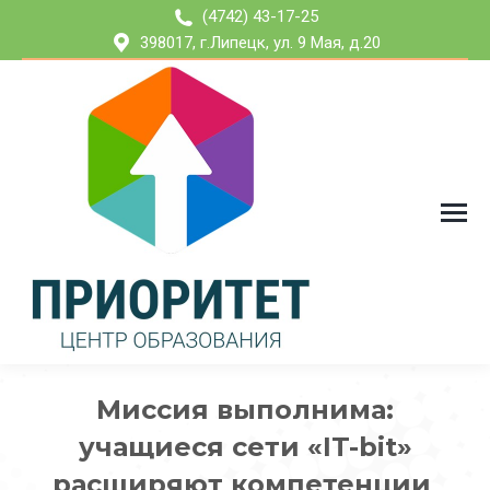
(4742) 43-17-25
398017, г.Липецк, ул. 9 Мая, д.20
Миссия выполнима:
учащиеся сети «IT-bit»
расширяют компетенции