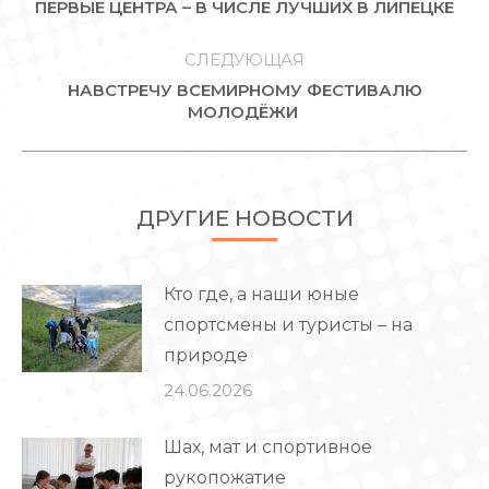
Предыдущая
ПЕРВЫЕ ЦЕНТРА – В ЧИСЛЕ ЛУЧШИХ В ЛИПЕЦКЕ
ЗАПИСЯМ
запись:
СЛЕДУЮЩАЯ
НАВСТРЕЧУ ВСЕМИРНОМУ ФЕСТИВАЛЮ
Следующая
МОЛОДЁЖИ
запись:
ДРУГИЕ НОВОСТИ
Кто где, а наши юные
спортсмены и туристы – на
природе
24.06.2026
Шах, мат и спортивное
рукопожатие