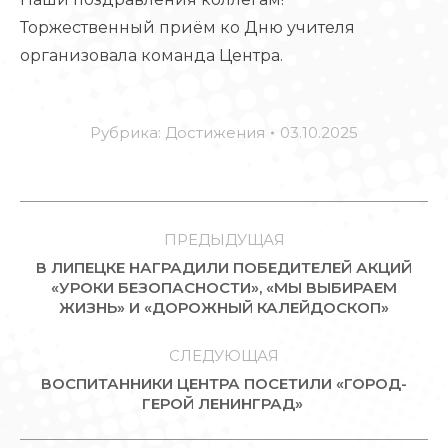
Торжественный приём ко Дню учителя
организовала команда Центра.
Рубрика:
Достижения
03.10.2025
НАВИГАЦИЯ
ПО
ПРЕДЫДУЩАЯ
В ЛИПЕЦКЕ НАГРАДИЛИ ПОБЕДИТЕЛЕЙ АКЦИЙ
ЗАПИСЯМ
Предыдущая
«УРОКИ БЕЗОПАСНОСТИ», «МЫ ВЫБИРАЕМ
ЖИЗНЬ» И «ДОРОЖНЫЙ КАЛЕЙДОСКОП»
запись:
СЛЕДУЮЩАЯ
ВОСПИТАННИКИ ЦЕНТРА ПОСЕТИЛИ «ГОРОД-
Следующая
ГЕРОЙ ЛЕНИНГРАД»
запись: