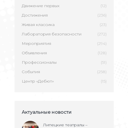
Движение первых
(12)
Достижения
(236)
Живая классика
(23)
Лаборатория безопасности
(272)
Мероприятия
(294)
Объявления
(128)
Профессионалы
(51)
События
(258)
Центр «Дебют»
(15)
Актуальные новости
Липецкие театралы –