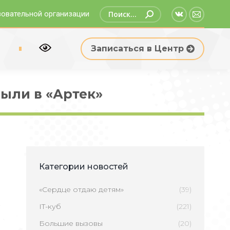
Поиск:
зовательной организации
Страница
Страни
Вконтакте
Email
р
Записаться в Центр
открываетс
открыв
в
в
новом
новом
ыли в «Артек»
окне
окне
Категории новостей
«Сердце отдаю детям»
(39)
IT-куб
(221)
Большие вызовы
(20)