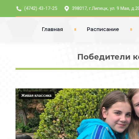
(4742) 43-17-25
398017, г.Липецк, ул. 9 Мая, д.2
Главная
Расписание
Победители к
Живая классика