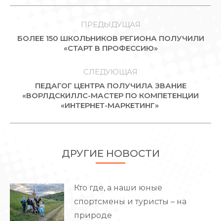
НАВИГАЦИЯ
ПО
ПРЕДЫДУЩАЯ
БОЛЕЕ 150 ШКОЛЬНИКОВ РЕГИОНА ПОЛУЧИЛИ
ЗАПИСЯМ
Предыдущая
«СТАРТ В ПРОФЕССИЮ»
запись:
СЛЕДУЮЩАЯ
ПЕДАГОГ ЦЕНТРА ПОЛУЧИЛА ЗВАНИЕ
Следующая
«ВОРЛДСКИЛЛС-МАСТЕР ПО КОМПЕТЕНЦИИ
«ИНТЕРНЕТ-МАРКЕТИНГ»
запись:
ДРУГИЕ НОВОСТИ
Кто где, а наши юные
спортсмены и туристы – на
природе