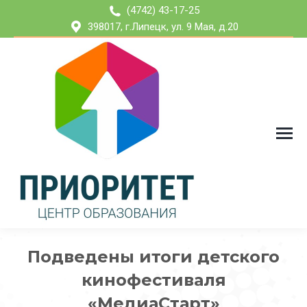
(4742) 43-17-25
398017, г.Липецк, ул. 9 Мая, д.20
Подведены итоги детского
кинофестиваля
«МедиаСтарт»