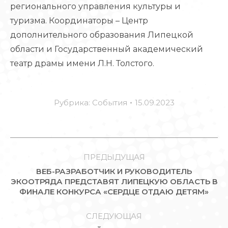
регионального управления культуры и
туризма. Координаторы – Центр
дополнительного образования Липецкой
области и Государственный академический
театр драмы имени Л.Н. Толстого.
Рубрика:
События
15.09.2023
НАВИГАЦИЯ
ПО
ПРЕДЫДУЩАЯ
ВЕБ-РАЗРАБОТЧИК И РУКОВОДИТЕЛЬ
ЗАПИСЯМ
Предыдущая
ЭКООТРЯДА ПРЕДСТАВЯТ ЛИПЕЦКУЮ ОБЛАСТЬ В
ФИНАЛЕ КОНКУРСА «СЕРДЦЕ ОТДАЮ ДЕТЯМ»
запись:
СЛЕДУЮЩАЯ