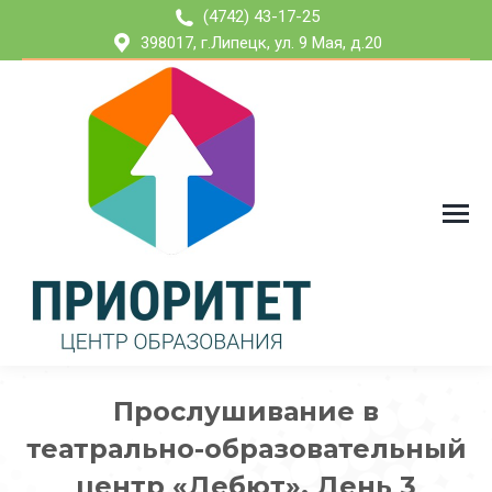
(4742) 43-17-25
398017, г.Липецк, ул. 9 Мая, д.20
Прослушивание в
театрально-образовательный
центр «Дебют». День 3