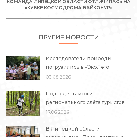
КОМАНДА ЛИПЕЦКОЙ ОБЛАСТИ ОТЛИЧИЛАСЬ НА
Следующая
«КУБКЕ КОСМОДРОМА БАЙКОНУР»
запись:
ДРУГИЕ НОВОСТИ
Исследователи природы
погрузились в «ЭкоЛето»
03.08.2026
Подведены итоги
регионального слёта туристов
17.06.2026
В Липецкой области