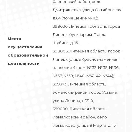
Хлевенский район, село
Дмитряшевка, улица Октябрьская,
д.64 (помещение №16);
398036, Липецкая область, город
Липецк, бульвар им. Павла
Места
Шубина, д. 15;
осуществления
398006, Липецкая область, город
образовательной
Липецк, улица Краснознаменная,
деятельности
владение 4 (пом. №32; №35; №36;
№37; №39; №40; №41; 42; №44);
399373, Липецкая область,
Усманский район, город Усмань,
улица Ленина, д.121 б;
399000, Липецкая область,
Измалковский район, село
Измалково, улица 8 Марта, д. 15;