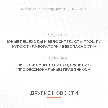
Рубрика:
Мероприятия
04.10.2022
НАВИГАЦИЯ
ПО
ПРЕДЫДУЩАЯ
ЮНЫЕ ПЕШЕХОДЫ И ВЕЛОСИПЕДИСТЫ ПРОШЛИ
ЗАПИСЯМ
Предыдущая
КУРС ОТ «ЛАБОРАТОРИИ БЕЗОПАСНОСТИ»
запись:
СЛЕДУЮЩАЯ
ЛИПЕЦКИХ УЧИТЕЛЕЙ ПОЗДРАВИЛИ С
Следующая
ПРОФЕССИОНАЛЬНЫМ ПРАЗДНИКОМ
запись:
ДРУГИЕ НОВОСТИ