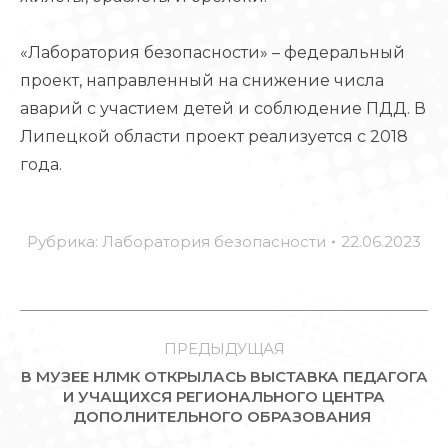
«Лаборатория безопасности» – федеральный
проект, направленный на снижение числа
аварий с участием детей и соблюдение ПДД. В
Липецкой области проект реализуется с 2018
года.
Рубрика:
Лаборатория безопасности
22.06.2023
НАВИГАЦИЯ
ПО
ПРЕДЫДУЩАЯ
В МУЗЕЕ НЛМК ОТКРЫЛАСЬ ВЫСТАВКА ПЕДАГОГА
ЗАПИСЯМ
Предыдущая
И УЧАЩИХСЯ РЕГИОНАЛЬНОГО ЦЕНТРА
ДОПОЛНИТЕЛЬНОГО ОБРАЗОВАНИЯ
запись: