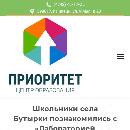
(4742) 43-17-25
398017, г.Липецк, ул. 9 Мая, д.20
Школьники села
Бутырки познакомились с
«Лабораторией