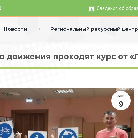
0
Сведения об обра
Новости
Региональный ресурсный цент
 движения проходят курс от «
АПР
9