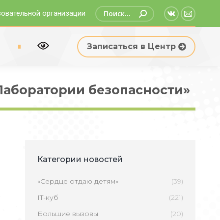
Поиск:
зовательной организации
Страница
Страни
Вконтакте
Email
р
Записаться в Центр
открываетс
открыв
в
в
новом
новом
Лаборатории безопасности»
окне
окне
Категории новостей
«Сердце отдаю детям»
(39)
IT-куб
(221)
Большие вызовы
(20)