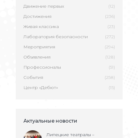
Движение первых
(12)
Достижения
(236)
Живая классика
(23)
Лаборатория безопасности
(272)
Мероприятия
(294)
Объявления
(128)
Профессионалы
(51)
События
(258)
Центр «Дебют»
(15)
Актуальные новости
Липецкие театралы –