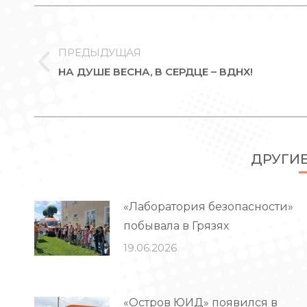
НАВИГАЦИЯ
ПО
ЗАПИСЯМ
ПРЕДЫДУЩАЯ
Предыдущая
НА ДУШЕ ВЕСНА, В СЕРДЦЕ – ВДНХ!
запись:
ДРУГИ
«Лаборатория безопасности»
побывала в Грязях
19.06.2026
«Остров ЮИД» появился в