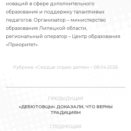
новаций в сфере дополнительного
образования и поддержку талантливых
педагогов. Организатор – министерство
образования Липецкой области,
региональный оператор – Центр образования
«Приоритет».
Рубрика:
«Сердце отдаю детям»
08.04.2026
НАВИГАЦИЯ
ПО
ПРЕДЫДУЩАЯ
«ДЕБЮТОВЦЫ» ДОКАЗАЛИ, ЧТО ВЕРНЫ
ЗАПИСЯМ
Предыдущая
ТРАДИЦИЯМ
запись:
СЛЕДУЮЩАЯ