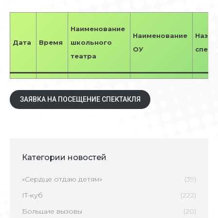
Наименование
Наименование
Назва
Дата
Время
школьного
ОУ
спект
театра
ЗАЯВКА НА ПОСЕЩЕНИЕ СПЕКТАКЛЯ
Категории новостей
«Сердце отдаю детям»
(39)
IT-куб
(222)
Большие вызовы
(20)