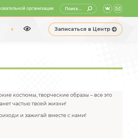
Поиск:
зовательной организации
Страница
Страни
Вконтакте
Email
р
Записаться в Центр
открываетс
открыв
в
в
новом
новом
окне
окне
ркие костюмы, творческие образы – все это
танет частью твоей жизни!
риходи и зажигай вместе с нами!