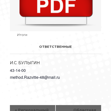
Итоги
ОТВЕТСТВЕННЫЕ
И.С. БУЛЫГИН
43-14-00
method.Razvitie-48@mail.ru
НАВИГАЦИЯ
«
Региональный
Областная