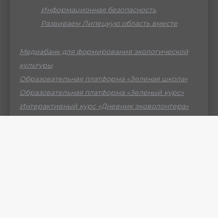
Информационная безопасность
Развиваем Липецкую область вместе
Медиабанк для формирования экологической
культуры
Образовательная платформа «Зеленая школа»
Образовательная платформа «Зеленый курс»
Интерактивный курс «Дневник эковолонтера»
Российский мессенджер МАХ
© ГБУ ДО ЛО «Центр образования «Приоритет» -
2026