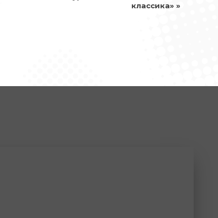
классика»
»