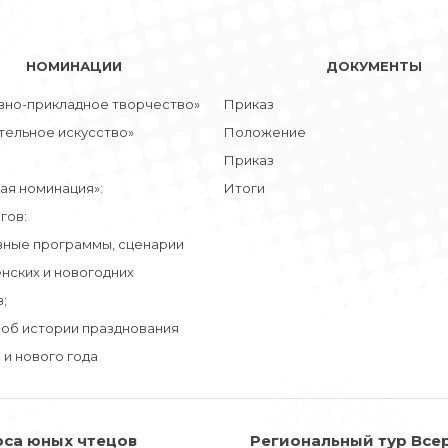
НОМИНАЦИИ
ДОКУМЕНТЫ
вно-прикладное творчество»
Приказ
тельное искусство»
Положение
Приказ
ая номинация»:
Итоги
гов:
вные программы, сценарии
нских и новогодних
;
 об истории празднования
и нового года
рса юных чтецов
Региональный тур Все