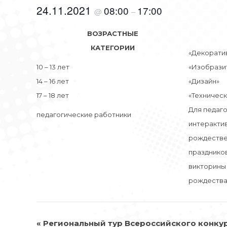
24.11.2021
08:00
17:00
@
–
ВОЗРАСТНЫЕ
КАТЕГОРИИ
«Декорати
10 – 13 лет
«Изобрази
14 – 16 лет
«Дизайн»
17 – 18 лет
«Техническ
Для педаго
педагогические работники
интеракти
рождестве
праздников
викторины
рождества 
НАВИГАЦИЯ
«
Региональный тур Всероссийского конку