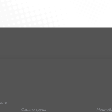
асти
Охрана труда
Медиаба