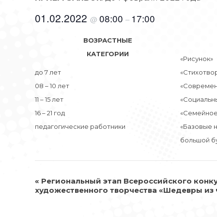
01.02.2022
08:00
17:00
@
–
ВОЗРАСТНЫЕ
КАТЕГОРИИ
«Рисунок»
до 7 лет
«Стихотво
08 – 10 лет
«Современ
11 – 15 лет
«Социальн
16 – 21 год
«Семейное
педагогические работники
«Базовые 
большой б
НАВИГАЦИЯ
«
Региональный этап Всероссийского конку
художественного творчества «Шедевры из 
МЕРОПРИЯТИЕ