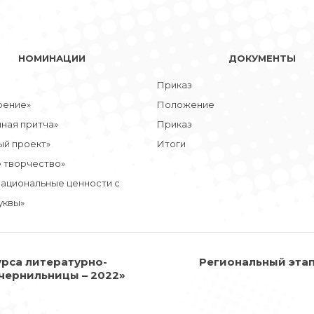
НОМИНАЦИИ
ДОКУМЕНТЫ
Приказ
рение»
Положение
ная притча»
Приказ
ый проект»
Итоги
 творчество»
национальные ценности с
уквы»
рса литературно-
Региональный эта
чернильницы – 2022»