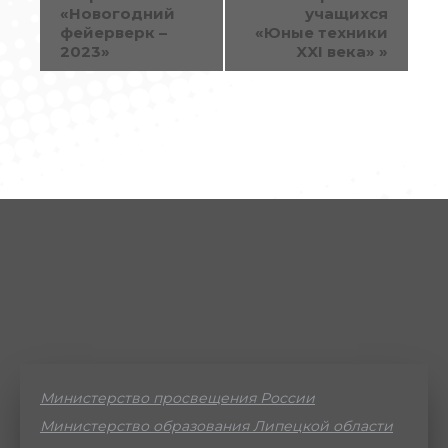
«Новогодний
учащихся
фейерверк –
«Юные техники
2023»
XXI века»
»
Министерство просвещения России
Министерство образования Липецкой области