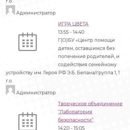
г.о
Администратор
ИГРА ЦВЕТА
13:55
-
14:40
Г(О)БУ «Центр помощи
детям, оставшимся без
попечения родителей, и
содействия семейному
устройству им. Героя РФ Э.Б. Белана/группа 1, 1
г.о
Администратор
Творческое объединение
“Лаборатория
безопасности”
14:20
-
15:05