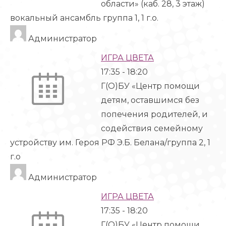
области» (каб. 28, 3 этаж)
вокальный ансамбль группа 1, 1 г.о.
Администратор
ИГРА ЦВЕТА
17:35
-
18:20
Г(О)БУ «Центр помощи
детям, оставшимся без
попечения родителей, и
содействия семейному
устройству им. Героя РФ Э.Б. Белана/группа 2, 1
г.о
Администратор
ИГРА ЦВЕТА
17:35
-
18:20
Г(О)БУ «Центр помощи