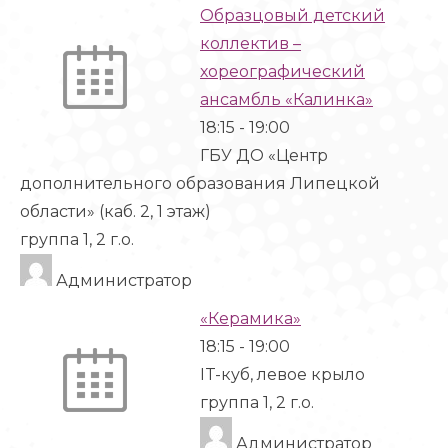
Образцовый детский
коллектив –
хореографический
ансамбль «Калинка»
18:15
-
19:00
ГБУ ДО «Центр
дополнительного образования Липецкой
области» (каб. 2, 1 этаж)
группа 1, 2 г.о.
Администратор
«Керамика»
18:15
-
19:00
IT-куб, левое крыло
группа 1, 2 г.о.
Администратор