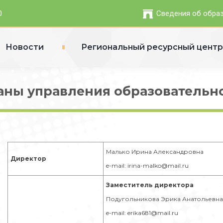
0
Сведения об обра
Новости
Региональный ресурсный цент
ганы управления образовательн
Малько Ирина Александровна
Директор
e-mail: irina-malko@mail.ru
Заместитель директора
Подугольникова Эрика Анатольевна
e-mail: erika681@mail.ru