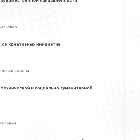
 художественной направленности
сильевна
х и креативных инициатив
Александровна
 технической и социально-гуманитарной
колаевна