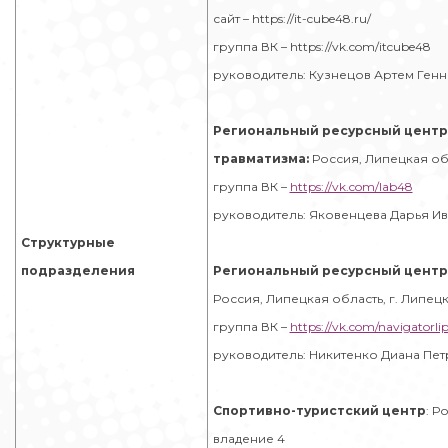
сайт – https://it-cube48.ru/
группа ВК – https://vk.com/itcube48
руководитель: Кузнецов Артем Генн
Региональный ресурсный центр
травматизма:
Россия, Липецкая обла
группа ВК –
https://vk.com/lab48
руководитель: Яковенцева Дарья И
Структурные
подразделения
Региональный ресурсный центр 
Россия, Липецкая область, г. Липецк,
группа ВК –
https://vk.com/navigatorli
руководитель: Никитенко Диана Пе
Спортивно-туристский центр
: Р
владение 4