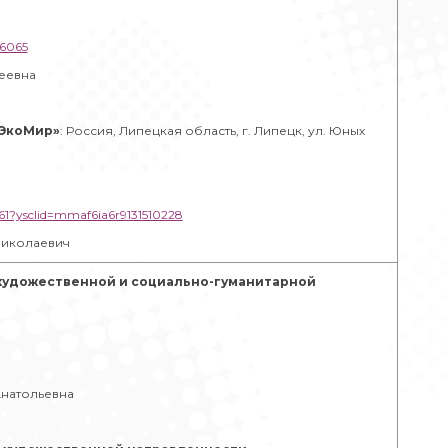
66065
геевна
«ЭкоМир»
: Россия, Липецкая область, г. Липецк, ул. Юных
361?ysclid=mmaf6ia6r9131510228
Николаевич
художественной и социально-гуманитарной
Анатольевна