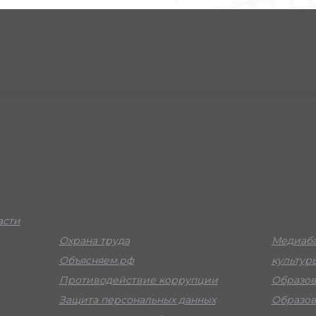
асти
Охрана труда
Медиаба
Объясняем.рф
культур
Противодействие коррупции
Образов
Защита персональных данных
Образов